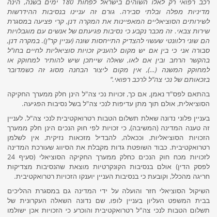
רכב רפואי רק לאלו השוהים בישראל לפחות 180 ימים בשנה, הינה
מדיניות מפלה ובלתי סבירה. גורם זה עניינו בנסיבות ההידרשות
לשירותים הסוציאליים המאפיינות את המקרה דנן, קרי פציעה במסגרת
שירות צבאי.
זה מכבר נקבע כי נסיבות פגיעתם של אנשים עם מוגבלויות
הם שוני רלוונטי שעשוי להצדיק התייחסות שונה (עניין
קר"ן
). במקרה דנן,
סבורה אני כי בין אם יש מקום להעניק זכויות סוציאליות לחיים בחו"ל
בהקשר הרחב ובין אם לאו, שאלה שייתכן שיש להותיר למחוקק או
למחוקק המשנה (
…
), אין מקום ליצור הבחנה מסוג זה כשמדובר
בזכאותם של נכי צה"ל לרכב רפואי."
בהתאם לפס"ד נאמן, אם כך, זכויות נכי צה"ל הינן חלק ממערך החקיקה
הסוציאלית, אולם תוך מתן עדיפות לנכי צה"ל בשל נסיבות הפגיעה.
בעניין פלוני
נדונה שאלת תשלום הטבות
רטרואקטיבית לנכי צה"ל. לעניין
זה טענה המדינה (המשיבה), כי זכויות לפי חוק הנכים הינן חלק ממערך
הזכויות הסוציאליות, וככאלה, להבדיל מזכאות נזיקית, אין לשלמן
רטרואקטיבית. כבוד השופטת גדות מקבלת את הסיווג שעורכת המדינה
לזכויות מכח חוק הנכים כחלק ממערך החקיקה הסוציאלי (סעיף 24
לפסק הדין) אולם בנסיבות הקונקרטיות מוצאת שהנסיבות מצדיקות
חריגה מהכלל, וקובעת כי בנסיבות העניין יוענקו הזכויות רטרואקטיבית.
השיקול הסוציאלי חזר והועלה על ידי המדינה גם במסגרת ההליכים
בבית המשפט העליון בעניין לופו, שם נדונה השאלה העקרונית של
תשלום הטבות לנכי צה"ל רטרואקטיבית והוכרע כי הזכויות אכן ישולמו