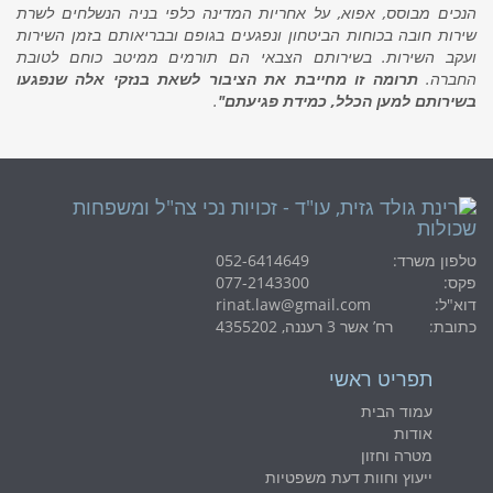
הנכים מבוסס, אפוא, על אחריות המדינה כלפי בניה הנשלחים לשרת
שירות חובה בכוחות הביטחון ונפגעים בגופם ובבריאותם בזמן השירות
ועקב השירות. בשירותם הצבאי הם תורמים ממיטב כוחם לטובת
החברה.
תרומה זו מחייבת את הציבור לשאת בנזקי אלה שנפגעו
בשירותם למען הכלל, כמידת פגיעתם"
.
טלפון משרד:
052-6414649
פקס:
077-2143300
דוא"ל:
rinat.law@gmail.com
כתובת:
רח’ אשר 3 רעננה, 4355202
תפריט ראשי
עמוד הבית
אודות
מטרה וחזון
ייעוץ וחוות דעת משפטיות