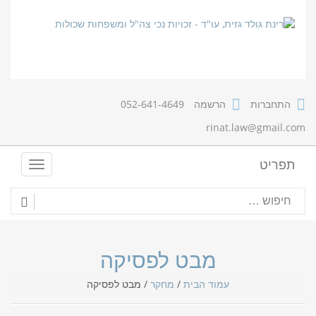
התחברות
הרשמה
052-641-4649
rinat.law@gmail.com
תפריט
T
o
g
g
l
e
n
מבט לפסיקה
a
v
עמוד הבית
/
מחקר
/
מבט לפסיקה
i
g