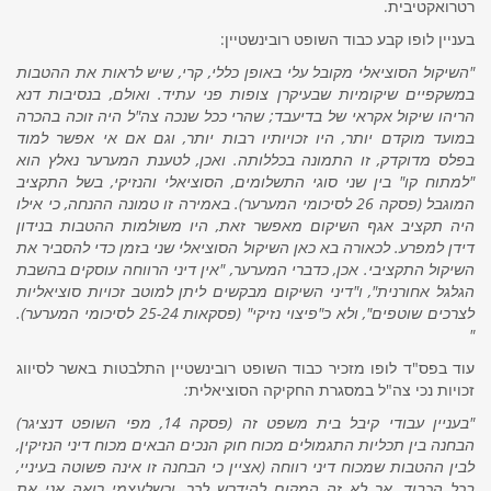
רטרואקטיבית.
בעניין לופו קבע כבוד השופט רובינשטיין
:
"ה
שיקול הסוציאלי מקובל עלי באופן כללי, קרי, שיש לראות את ההטבות
במשקפיים שיקומיות שבעיקרן צופות פני עתיד. ואולם, בנסיבות דנא
הריהו שיקול אקראי של בדיעבד; שהרי ככל שנכה צה"ל היה זוכה בהכרה
במועד מוקדם יותר, היו זכויותיו רבות יותר, וגם אם אי אפשר למוד
בפלס מדוקדק, זו התמונה בכללותה. ואכן, לטענת המערער נאלץ הוא
"למתוח קו" בין שני סוגי התשלומים, הסוציאלי והנזיקי, בשל התקציב
המוגבל (פסקה 26 לסיכומי המערער). באמירה זו טמונה ההנחה, כי אילו
היה תקציב אגף השיקום מאפשר זאת, היו משולמות ההטבות בנידון
דידן למפרע. לכאורה בא כאן השיקול הסוציאלי שני בזמן כדי להסביר את
השיקול התקציבי. אכן, כדברי המערער, "אין דיני הרווחה עוסקים בהשבת
הגלגל אחורנית", ו"דיני השיקום מבקשים ליתן למוטב זכויות סוציאליות
לצרכים שוטפים", ולא כ"פיצוי נזיקי" (פסקאות 25-24 לסיכומי המערער).
"
עוד בפס"ד לופו מזכיר כבוד השופט רובינשטיין
התלבטות באשר לסיווג
זכויות נכי צה"ל במסגרת החקיקה הסוציאלית
:
"
בעניין עבודי
קיבל בית משפט זה (פסקה 14, מפי השופט דנציגר)
הבחנה בין תכליות התגמולים מכוח חוק הנכים הבאים מכוח דיני הנזיקין,
לבין ההטבות שמכוח דיני רווחה (אציין כי הבחנה זו אינה פשוטה בעיניי,
בכל הכבוד, אך לא זה המקום להידרש לכך, וכשלעצמי רואה אני את