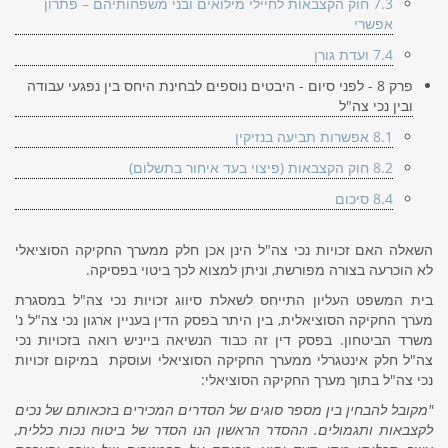
7.3 חוק הקצבאות לחיילי מילואים ובני משפחותיהם – פתרון
אפשרי
7.4 ועדת גורן
פרק 8 - לפני סיום - היבטים נוספים לבחינת היחס בין נפגעי עבודה
ובין נכי צה"ל
8.1 אפשרות תביעה בנזיקין
8.2 חוק הקצבאות (פיצוי בעד איחור בתשלום)
8.4 סיכום
השאלה האם זכויות נכי צה"ל הינן אכן חלק ממערך החקיקה הסוציאלי
לא הוכרעה בצורה מפורשת, וניתן למצוא לכך ביטוי בפסיקה.
בית המשפט העליון התייחס לשאלת סיווג זכויות נכי צה"ל במסגרת
מערך החקיקה הסוציאלית, בין היתר בפסק הדין בעניין ארגון נכי צה"ל נ'
משרד הביטחון
. בפסק דין זה כבוד הנשיאה בייניש רואה בזכויות נכי
צה"ל חלק אינטגרלי ממערך החקיקה הסוציאלי ועוסקת במיקום זכויות
נכי צה"ל בתוך מערך החקיקה הסוציאלי:
"מקובל להבחין בין מספר סוגים של הסדרים המכירים בזכאותם של נכים
לקצבאות ותגמולים. ההסדר הראשון הנו הסדר של ביטוח נכות כללית,