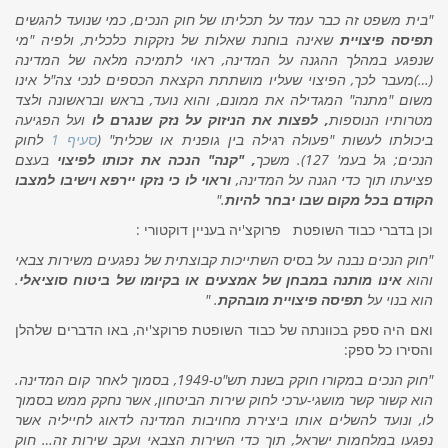
"בית משפט זה כבר עמד על תכליתו של חוק הנכים, כמי שנועד להגשים
תפיסה פיצויית
שאינה בוחנת שאלות של נזקקות כלכלית, ולפיה "מי
שנפגע במהלך ההגנה על המדינה, ראוי לתמיכה מלאה של המדינה
(…)מעבר לכך, הפיצוי שעליו מושתתת הקצאת הכספים לנכי צה"ל אינו
משום "מתנה" המגדילה את ממונם, והוא נועד, בראש ובראשונה ולצד
מטרותיו הנוספות
, לפצות את הניזוק על נזק שנגרם לו
ועל הפגיעה
ביכולתו לעשות "פעולה רגילה בין גופנית או שכלית" (
סעיף 1
לחוק
הנכים; גל בעמ' 127). משכך
, "קנה" הנכה את זכותו לפיצוי
בעצם
פציעתו תוך כדי הגנה על המדינה,
וראוי לו כי נזקו יירפא וישיבו למצבו
הקודם
בכל מקום שבו יבחר להיות
."
וכן בדברי כבוד השופטת פרוקצ'יה בעניין דוקטורי
:
"חוק הנכים נבנה על בסיס השתייכות קבוצתית של נפגעים משירות צבאי
והוא
אינו מותנה במבחן של אמצעים או בקיומו של ביטוח סוציאלי
.
הוא בנוי על
תפיסה פיצויית מובהקת
. "
ואם היה ספק בכוונתה של כבוד השופטת פרוקצ'יה, באו הדברים שלהלן
והסירו כל ספק:
"חוק הנכים במקורו חוקק בשנת תש"ט-1949, בסמוך לאחר קום המדינה.
הוא קשור קשר מושגי-ערכי לחוק שירות הביטחון, אשר נחקק ממש בסמוך
לו, ונועד להשלים אותו ביצירת מחויבות המדינה לדאוג לחייליה אשר
נפגעו במלחמות ישראל, תוך כדי השירות הצבאי ועקב שירות זה… חוק