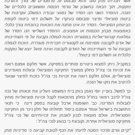
אשר תכליתו מתן סעד והוא מבוסס על פרמטרים של צורך והערכת
נזקקות, תוך הבאה בחשבון של גורמי הכנסה ומשאבים כלכליים של
הנכה. ההסדר השני הנו הסדר של נפגעי עבודה המשלב עקרונות של
ביטוח סוציאלי ופיצוי ומבוסס בעיקרו על תשלום דמי ביטוח לקופת
הביטחון הסוציאלי. הסדר זה אינו מתנה את הזכאות בהוכחת צורך כלכלי
באמצעות מבחן הכנסות או אמצעים. ההסדר השלישי הנו הסדר של
גמלאות קטיגוריאליות במסגרתו הזכות לגמלה נקבעת על פי השתייכותו
של אדם לקבוצה מסוימת או לקטגוריה חברתית מוגדרת. הזכות לגמלה
נקבעת על פי השתייכותו של האדם לקבוצה ואינה פועל יוצא של נזקקות
כלכלית או תשלום דמי ביטוח"
.
במקביל, ניתן למצוא ביטויים סותרים בפסיקה, אשר חלקם אמנם רואה
את זכויות נכי צה"ל כחלק ממערך החקיקה הסוציאלי ובעלות מאפיינים
סוציאליים, אולם חלקם רואה את זכויות נכי צה"ל כזכות לפיצוי שנועד
להיטיב את נזקו של הנכה.
כך למשל, בעניין יוסי נאמן
בוחן בית המשפט העליון את זכאותו של נכה
צה"ל לרכב רפואי בחו"ל כחלק מהזכאות לקבל זכויות סוציאליות מחוץ
לגבולות המדינה. כב' השופטת ארבל קובעת בפסק דינה
כי תנאי
התושבות בישראל עומד אומנם ביסוד תחולתו של חלק ניכר מן החקיקה
הסוציאלית
, אולם מוצאת לנכון לאבחן את זכויותיהם של נכי צה"ל
מחקיקה סוציאלית אחרת, וקובעת כי בנוגע לנכי צה"ל :
"קיים גורם מרכזי המטה לדעתי את הכף לטובת קביעה כי מדיניות מתן