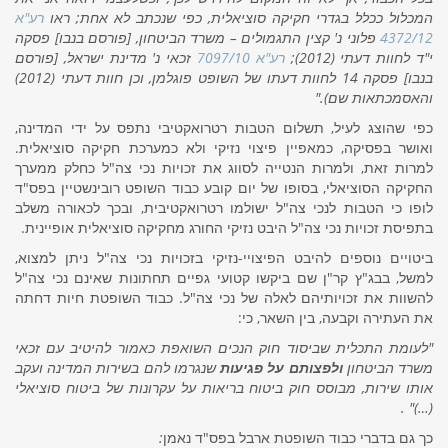
המכלול ככלל בגדרי חקיקה סוציאלית, כפי שנכתב לא אחת; ראו
רע"א
4372/12
פלוני נ' קצין התגמולים – משרד הביטחון, [פורסם בנבו] פסקה
י"ד לחוות דעתי (2012);
רע"א 7097/10
זכאי נ' מדינת ישראל, [פורסם
בנבו] פסקה 14 לחוות דעתו של השופט פוגלמן, וכן חוות דעתי (2012)
והאסמכתאות שם).
"
כפי שהוצג לעיל, תשלום הטבות רטרואקטיבי נתפס על ידי המדינה,
ואושר בפסיקה, כמאפיין פיצוי נזיקי ולא כמערכת חקיקה סוציאלית.
למרות זאת, ולמרות הנטייה לסווג את זכויות נכי צה"ל כחלק ממערך
החקיקה הסוציאלי, בסופו של יום קובע כבוד השופט רובינשטיין בפס"ד
לופו כי הטבות לנכי צה"ל ישולמו רטרואקטיבית, ובכך לכאורה משלב
בתפיסת זכויות נכי צה"ל היבט נזיקי החורג מחקיקה סוציאלית אופיינית.
ביטויים נוספים להיבט הפיצויי-נזיקי בזכויות נכי צה"ל ניתן למצוא,
למשל, בבג"ץ קר"ן
שם ביקשו קטועי גפיים תחתונות שאינם נכי צה"ל
להשוות את זכויותיהם לאלה של נכי צה"ל. כבוד השופטת חיות דחתה
את העתירה וקבעה, בין השאר, כי:
"לעומת התכלית שביסוד חוק הנכים השואפת כאמור להיטיב עם זכאי
משרד הביטחון
ולפצותם על פגיעות
שנגרמו להם בשירות המדינה ועקב
אותו שירות, מבוסס חוק ביטוח בריאות על עקרונות של ביטוח סוציאלי
.
(…)"
כך גם בדברי כבוד השופטת ארבל בפס"ד נאמן
: