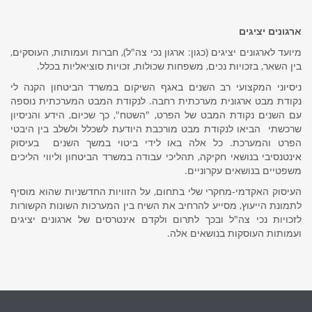
t
i
ארגונים יציגים
o
n
מיועד לארגונים יציגים (כגון: ארגון נכי צה"ל), חברות ועמותות, העוסקים,
בין השאר, בזכויות נכים, משפחות שכולות, זכויות סוציאליות בכלל.
ניסיוני המקצועי רב השנים באגף השיקום במשרד הביטחון הקנה לי
נקודת מבט ארגונית מערכתית רחבה. לנקודת המבט המערכתית נוספה
עם השנים נקודת המבט של הפרט, "השטח", כך שכיום, הידע והניסיון
שרכשתי הביאו לנקודת מבט מורכבת היודעת לשכלל ולשלב בין היבטי
הפרט והמערכת. כל אלה באו לידי ביטוי במשך השנים בעיסוק
אינטנסיבי בנושאי חקיקה, תהליכי עבודה במשרד הביטחון וליווי הליכים
משפטיים בנושאים עקרוניים.
העיסוק האקדמי-מחקרי שלי בתחום, על הזוויות החדשניות שהוא מוסיף
לתמונת הייעוץ, מסייע להרחיב את השיח בין המערכות השונות הקשורות
לזכויות נכי צה"ל ובכך לתרום ולקדם אינטרסים של ארגונים יציגים
ועמותות העוסקות בנושאים אלה.