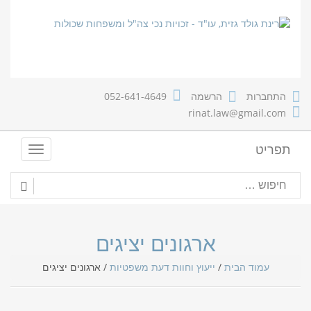
התחברות
הרשמה
052-641-4649
rinat.law@gmail.com
תפריט
T
o
g
g
l
e
n
ארגונים יציגים
a
v
עמוד הבית
/
ייעוץ וחוות דעת משפטיות
/
ארגונים יציגים
i
g
a